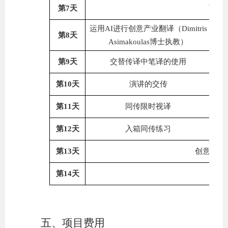
剑桥
第
7
天
运
运用
AI
进行创意产业翻译（
Dimitris
第
8
天
Asimakoulas
博士执教）
译
第
9
天
交替传译中笔
的使用
第
10
天
演讲的交传
第
11
天
同传限时视译
第
12
天
入箱同传练习
创意产业
第
13
天
温莎
第
14
天
五、
项目费用