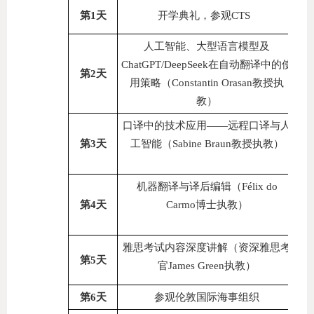
第
1
天
开学典礼，参观
CTS
人工智能、大型语言模型及
C
ChatGPT/DeepSeek
在自动翻译中的使
第
2
天
（
用策略
Constantin Orasan
教授执
（
）
教
口译中的技术应用
——
远程口译与人
远
第
3
天
工智能（
Sabine Braun
教授执教）
分
机器翻译与译后编辑（
Félix do
机
第
4
天
Carmo
博士执教）
（
雅思考试内容深度讲解（资深雅思考
如
第
5
天
官
James Green
执教）
参观伦敦国际海事组织
第
6
天